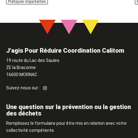
quotidien et exige l’achat
découvrent désormais qu’elles
M
Pratiques impactantes
d’équipements adaptés aux
sont loin d’être sans impact
c
besoins spécifiques de bébé
sur la santé et
d
qui ne servira que pour une
l’environnement, d’où le retour
c
durée très limitée. Faire la
des familles aux couches
e
différence entre envie et
lavables. Celles-ci ont
c
besoin L’univers…
beaucoup changé… Avantages
r
des nouvelles couches…
g
J'agis Pour Réduire Coordination Calitom
19 route du Lac des Saules
ZE la Braconne
16600 MORNAC
Suivez-
Suivez-nous sur :
nous
sur
Instagram
Une question sur la prévention ou la gestion
des déchets
Remplissez le formulaire pour être mis en relation avec votre
collectivité compétente.