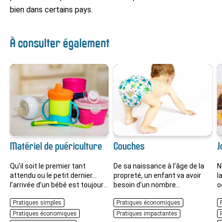
bien dans certains pays.
À consulter également
Matériel de puériculture
Couches
J
Qu’il soit le premier tant
De sa naissance à l’âge de la
N
attendu ou le petit dernier…
propreté, un enfant va avoir
l
l’arrivée d’un bébé est toujours
besoin d’un nombre
o
un événement important dans
conséquent de changes.
e
Pratiques simples
Pratiques économiques
une vie. Un évènement qui
Plusieurs générations ont
g
bouleverse l’organisation du
utilisé des couches jetables et
m
Pratiques économiques
Pratiques impactantes