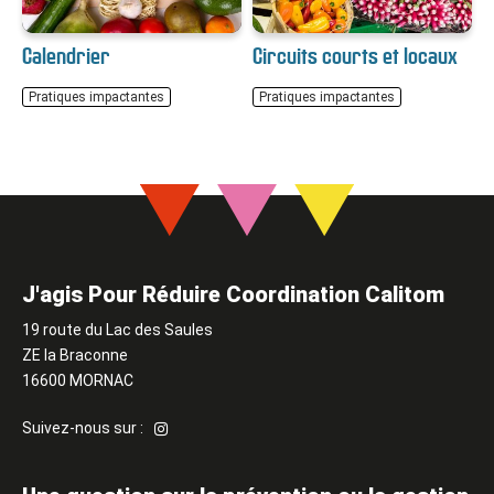
Calendrier
Circuits courts et locaux
Pratiques impactantes
Pratiques impactantes
J'agis Pour Réduire Coordination Calitom
19 route du Lac des Saules
ZE la Braconne
16600 MORNAC
Suivez-
Suivez-nous sur :
nous
sur
Instagram