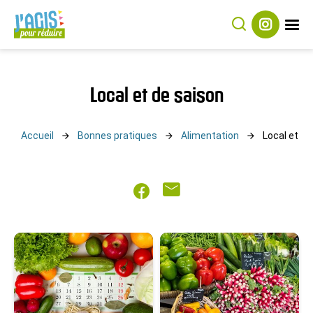
Rechercher
Suivez-
J’agis
nous
sur
pour
Instagram
Réduire
Local et de saison
Accueil
Bonnes pratiques
Alimentation
Local et de
Partager
Partager
sur
par
Facebook
mail