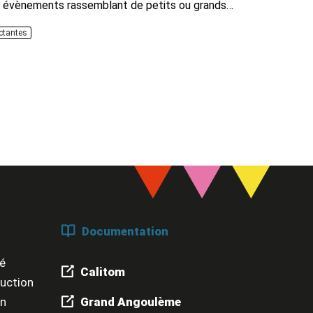
es évènements rassemblant de petits ou grands
si être organisés de sorte à produire le moins
ctantes
ut aussi simple...
Documentation
é
Calitom
duction
un
Grand Angoulème