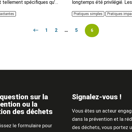
t tellement spécifiques qu’à
longtemps été privilégié. L
re préférable de solliciter
comités d’invités peuvent aus
pactantes
Pratiques simples
Pratiques impa
de déchets possible. Il est to
1
2
…
5
6
question sur la
Signalez-vous !
ention ou la
ion des déchets
Vous êtes un acteur engag
dans la prévention et la ré
ssez le formulaire pour
des déchets, vous portez 