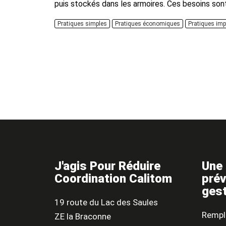
puis stockés dans les armoires. Ces besoins son
l’exception de quelques coups de cœur, il peut êt
Pratiques simples
Pratiques économiques
Pratiques im
vos proches ou d’opter...
J'agis Pour Réduire
Une 
Coordination Calitom
prév
gest
19 route du Lac des Saules
Rempli
ZE la Braconne