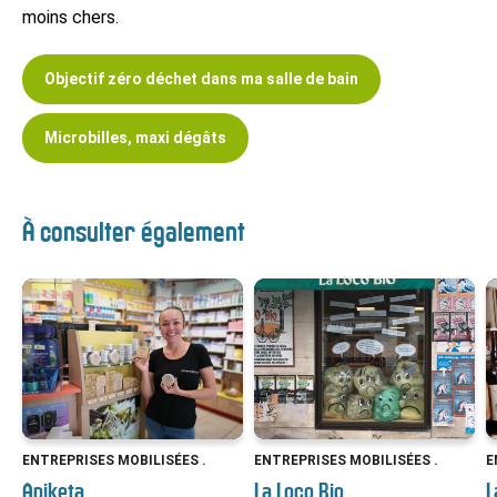
moins chers.
Objectif zéro déchet dans ma salle de bain
Microbilles, maxi dégâts
À consulter également
ENTREPRISES MOBILISÉES .
ENTREPRISES MOBILISÉES .
E
Apiketa
La Loco Bio
L