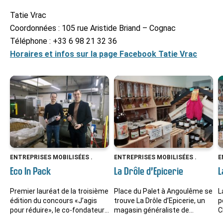
Tatie Vrac
Coordonnées : 105 rue Aristide Briand – Cognac
Téléphone : +33 6 98 21 32 36
Horaires et infos sur la page Facebook Tatie Vrac
ENTREPRISES MOBILISÉES .
ENTREPRISES MOBILISÉES .
E
Eco In Pack
La Drôle d’Epicerie
L
Premier lauréat de la troisième
Place du Palet à Angoulême se
L
édition du concours «J’agis
trouve La Drôle d’Epicerie, un
p
pour réduire», le co-fondateur
magasin généraliste de
C
de la société Eco In Pack,
proximité qui conjugue vente
d