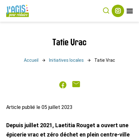
Rechercher
Suivez-
J’agis
nous
sur
pour
Instagram
Réduire
Tatie Vrac
Accueil
Initiatives locales
Tatie Vrac
Partager
Partager
sur
par
Facebook
mail
Article publié le 05 juillet 2023
Depuis juillet 2021, Laetitia Rouget a ouvert une
épicerie vrac et zéro déchet en plein centre-ville